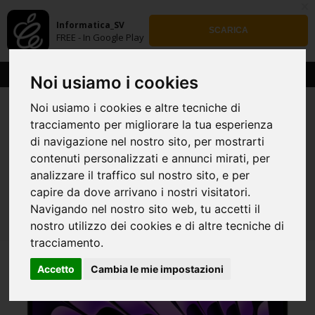
x
Informatica_SV
SCARICA
FREE - In Google Play
Noi usiamo i cookies
Noi usiamo i cookies e altre tecniche di
tracciamento per migliorare la tua esperienza
di navigazione nel nostro sito, per mostrarti
contenuti personalizzati e annunci mirati, per
NOTEBOOK APPLE
analizzare il traffico sul nostro sito, e per
HOME
/
NOTEBOOK APPLE
/
APPLE MACBOOK AIR CON
capire da dove arrivano i nostri visitatori.
CHIP M3
Navigando nel nostro sito web, tu accetti il
nostro utilizzo dei cookies e di altre tecniche di
tracciamento.
Accetto
Cambia le mie impostazioni